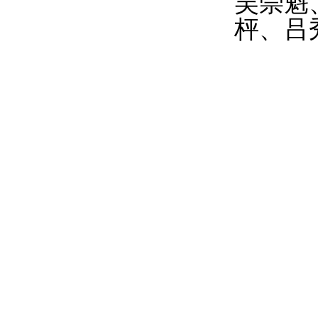
吴崇魁
枰、吕