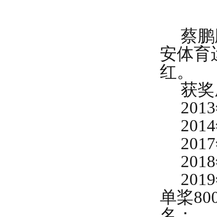
蔡鹏
安体育
红。
获奖
20
20
20
20
20
单桨8
名；