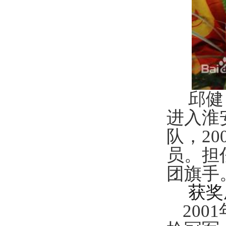
邱健
进入淮
队，20
员。担
团旗手
获奖
20