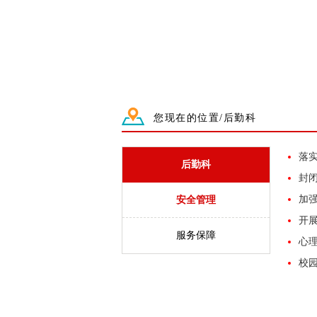
您现在的位置/后勤科
落
后勤科
封
加
安全管理
开
服务保障
心
校