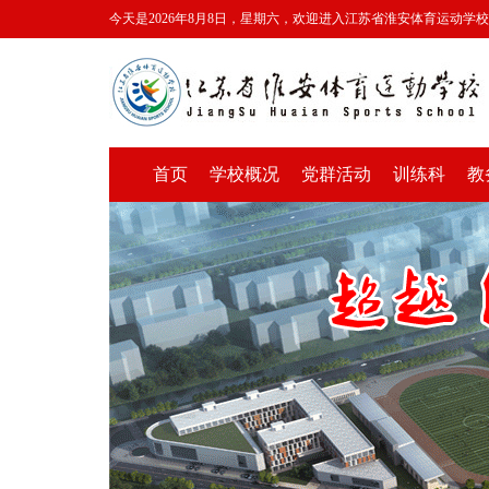
今天是2026年8月8日，星期六，欢迎进入江苏省淮安体育运动学
首页
学校概况
党群活动
训练科
教