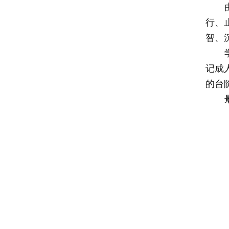
行、
智、
记成
的台