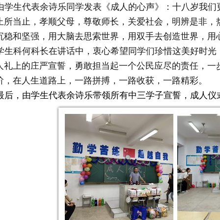
由学生代表
余诗乐
同学发表《
成人的心声
》：十八岁我们
止所当止，孝顺父母，尊敬师长，关爱社会，明辨是非，
沉稳和坚强，用大脑去思索世界，用双手去创造世界，用
学生科何科长
在讲话中，衷心希望同学们珍惜这美好时光
人礼上的庄严宣誓，勇敢担当起一个公民应尽的责任，一
阶，在人生道路上，一路拼搏，一路收获，一路精彩。
最后，由学生代表
余诗乐
带领所有中三学子宣誓，成人仪