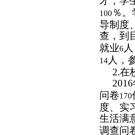
才，学
％。
100
导制度
查，到
就业
人
6
人，
14
2.
在
2016
问卷
170
度、实
生活满
调查问