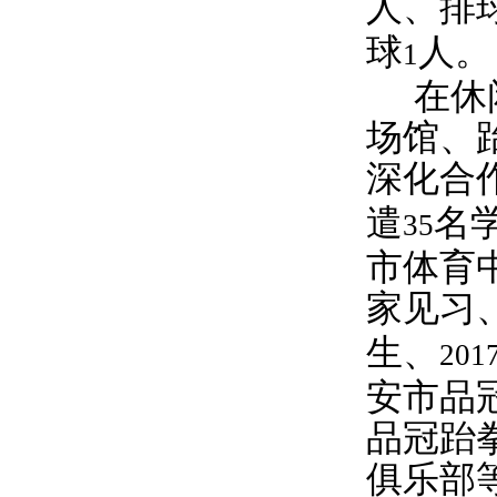
人、排
球
人。
1
在休
场馆、
深化合
遣
名
35
市体育
家见习
生、
201
安市品
品冠跆
俱乐部