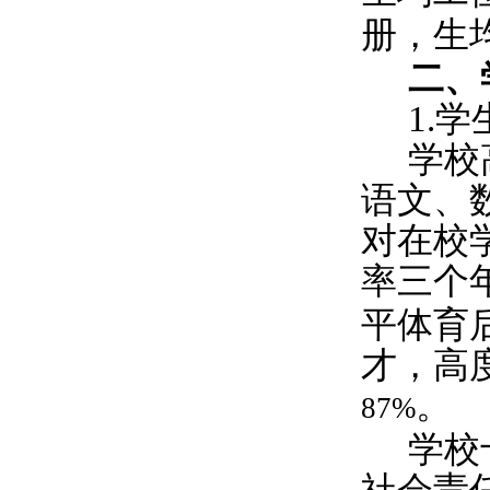
册，生
二、
1.
学
学校
语文、
对在校
率三个
平体育
才，高
。
87%
学校
社会责