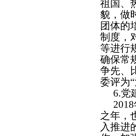
祖国、
貌，做
团体的
制度，
等进行
确保常
争先、
委评为
6.
党
2018
之年，
入推进