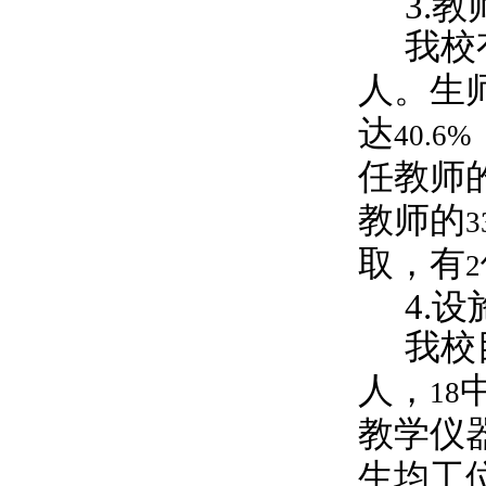
3.
教
我校
人。生
达
40.6%
任教师
教师的
3
取，有
2
4.
设
我校
人，
18
教学仪
生均工